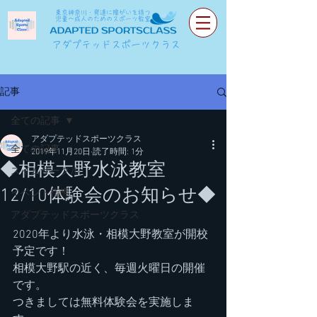
東京神奈川・発達に障がいを持つ
児童～成人のためのスポーツ教室
アダプテッドスポーツクラス
記事
全ての記事
アダプテッドスポーツクラス
全ての記事
2019年11月20日
読了時間: 1分
◆相模大野水泳教室
スイムサークル
12/10体験会のお知らせ◆
イベント指導
アダプテッドスポーツクラス
2020年より水泳・相模大野教室が開校
予定です！
相模大野駅の近く、毎週火曜日の開催
です。
つきましては無料体験会を実施しま