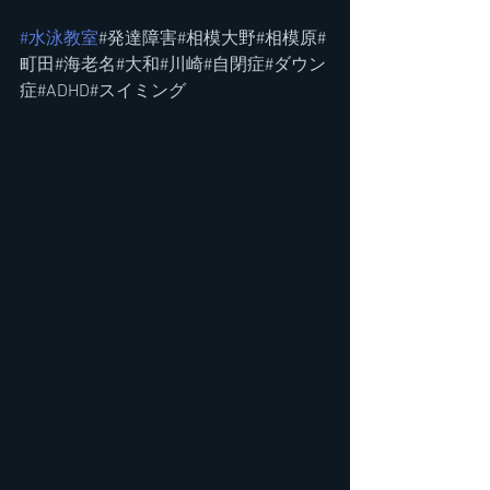
#水泳教室
#発達障害#相模大野#相模原#
町田#海老名#大和#川崎#自閉症#ダウン
症#ADHD#スイミング