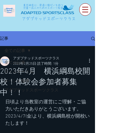
東京神奈川・発達に障がいを持つ
児童～成人のためのスポーツ教室
アダプテッドスポーツクラス
記事
全ての記事
アダプテッドスポーツクラス
全ての記事
2023年2月25日
読了時間: 1分
2023年4月 横浜綱島校開
スイムサークル
校！体験会参加者募集
イベント指導
アダプテッドスポーツクラス
中！！
日頃より当教室の運営にご理解・ご協
力いただきありがとうございます。
2023/4/7(金)より、横浜綱島校が開校い
たします！